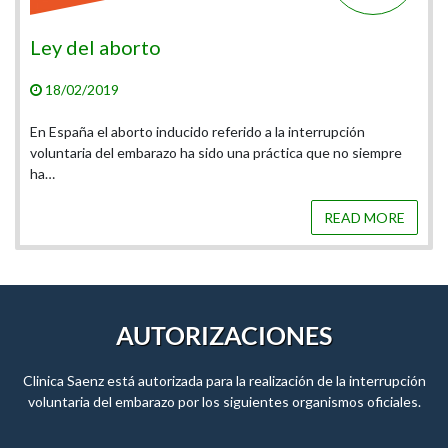
aborto
Preguntas 
19
13/02/2019
aborto inducido referido a la interrupción
A continuación 
el embarazo ha sido una práctica que no siempre
sobre el aborto
READ MORE
AUTORIZACIONES
Clinica Saenz está autorizada para la realización de la interrupción
voluntaria del embarazo por los siguientes organismos oficiales.