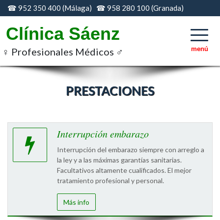
Skip
☎ 952 350 400 (Málaga) ☎ 958 280 100 (Granada)
to
content
Clínica Sáenz
♀ Profesionales Médicos ♂
PRESTACIONES
Interrupción embarazo
Interrupción del embarazo siempre con arreglo a
la ley y a las máximas garantías sanitarias.
Facultativos altamente cualificados. El mejor
tratamiento profesional y personal.
Más info