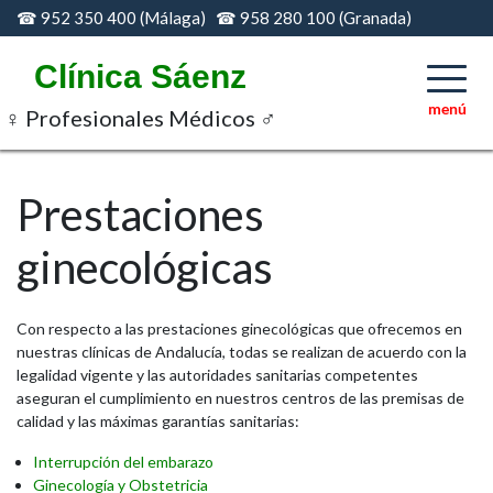
Skip
☎ 952 350 400 (Málaga) ☎ 958 280 100 (Granada)
to
content
Clínica Sáenz
♀ Profesionales Médicos ♂
Prestaciones
ginecológicas
Con respecto a las prestaciones ginecológicas que ofrecemos en
nuestras clínicas de Andalucía, todas se realizan de acuerdo con la
legalidad vigente y las autoridades sanitarias competentes
aseguran el cumplimiento en nuestros centros de las premisas de
calidad y las máximas garantías sanitarias:
Interrupción del embarazo
Ginecología y Obstetricia