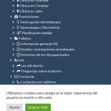
Clínica en Granada
Clínica en Córdoba
Clinica en Jaén
Prestaciones
Interrupción del embarazo
Ginecología y Obstetricia
Planificación familiar
Folletos
Información general IVE
Ayudas y prestaciones al embarazo
Derechos de los discapacitados
Info
Ley del aborto
Preguntas sobre el aborto
Contactar
Contactar por teléfono
Contactar por WhatsApp
Utilizamos cookies para asegurar la mejor experiencia del
usuario en nuestro sitio web.
© 2026 Clínica Sáenz |
Theme:
Amazica
by
Ajustes
Aceptar todo
ThemeFarmer