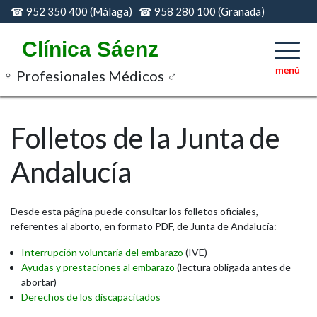
Skip
☎ 952 350 400 (Málaga) ☎ 958 280 100 (Granada)
to
content
Clínica Sáenz
♀ Profesionales Médicos ♂
Folletos de la Junta de
Andalucía
Desde esta página puede consultar los folletos oficiales,
referentes al aborto, en formato PDF, de Junta de Andalucía:
Interrupción voluntaria del embarazo
(IVE)
Ayudas y prestaciones al embarazo
(lectura obligada antes de
abortar)
Derechos de los discapacitados