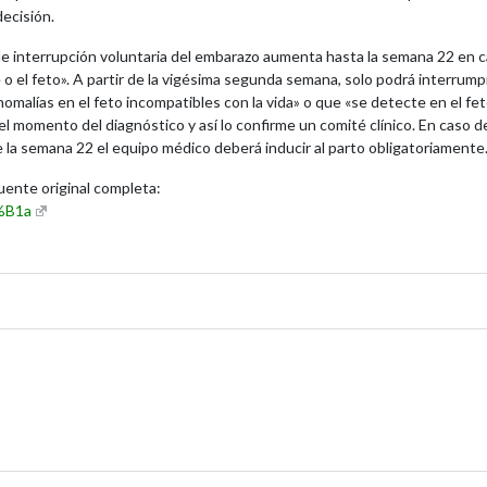
ecisión.
d de interrupción voluntaria del embarazo aumenta hasta la semana 22 en 
e o el feto». A partir de la vigésima segunda semana, solo podrá interrump
malías en el feto incompatibles con la vida» o que «se detecte en el fe
momento del diagnóstico y así lo confirme un comité clínico. En caso d
 de la semana 22 el equipo médico deberá inducir al parto obligatoriamente
fuente original completa:
3%B1a