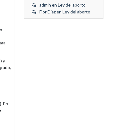
admin
en
Ley del aborto
Flor Diaz
en
Ley del aborto
do
ara
) y
grado,
). En
e