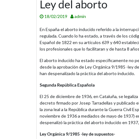
Ley del aborto
18/02/2019
admin
En España el aborto inducido referido a la interrup
regulada. Cuando lo ha estado, a través de los códi
Español de 1822 en su artículos 639 y 640 establecí
los profesionales que lo facilitaran y de hasta 8 añ
El aborto inducido ha estado específicamente no p
desde la aprobación de Ley Orgánica 9/1985 -ley de 
han despenalizado la práctica del aborto inducido.
Segunda República Española
El 25 de diciembre de 1936, en Cataluña, se legaliz
decreto firmado por Josep Tarradellas y publicado el
la zona leal a la República durante la Guerra Civil 
noviembre de 1936 a mediados de mayo de 1937) en e
despenalizó la práctica del aborto inducido en 1937
Ley Orgánica 9/1985 -ley de supuestos-