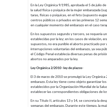
En la Ley Orgánica 9/1985, aprobada el 5 de julio d
la salud física o psíquica de la mujer embarazada (s
taras, físicas o psíquicas, en el feto (supuesto eug
centros públicos o privados en las primeras 12 sema
en cualquier momento del embarazo en el caso tera
En los supuestos segundo y tercero, se requería un
establecidas por la ley; en los casos de violación, e
supuestos, no era punible el aborto practicado por 
interrupciones voluntarias del embarazo, ya sea púb
el Código Penal establecía diversas penas de prisió
abortos no amparados por la ley.
Ley Orgánica 2/2010 -ley de plazos-
El 3 de marzo de 2010 se promulgó la Ley Orgánica 2
embarazo. Esta ley tiene como objeto garantizar los
establecidos por la Organización Mundial de la Salud
establecer las correspondientes obligaciones de los 
En su Título II, artículos 13 y 14, se concreta la de
semanas del embarazo. Durante este tiempo, la muje