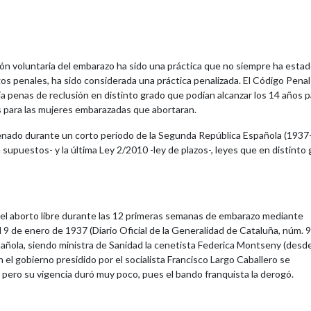
ción voluntaria del embarazo ha sido una práctica que no siempre ha esta
gos penales, ha sido considerada una práctica penalizada. El Código Penal
a penas de reclusión en distinto grado que podían alcanzar los 14 años p
os para las mujeres embarazadas que abortaran.
enado durante un corto período de la Segunda República Española (1937-
supuestos- y la última Ley 2/2010 -ley de plazos-, leyes que en distinto 
a el aborto libre durante las 12 primeras semanas de embarazo mediante
 9 de enero de 1937 (Diario Oficial de la Generalidad de Cataluña, núm. 9
Española, siendo ministra de Sanidad la cenetista Federica Montseny (desd
l gobierno presidido por el socialista Francisco Largo Caballero se
, pero su vigencia duró muy poco, pues el bando franquista la derogó.