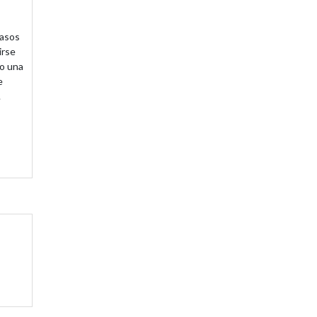
casos
irse
to una
e
.