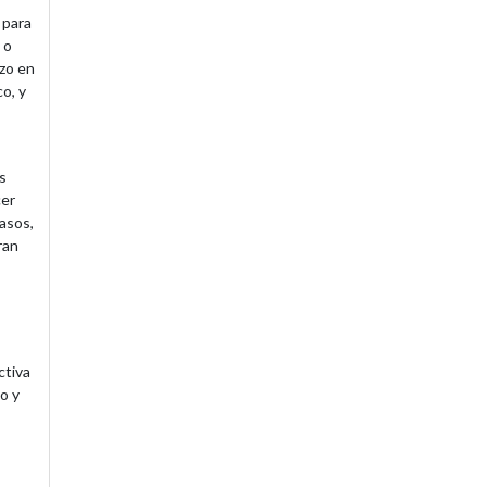
 para
 o
azo en
o, y
s
cer
casos,
ran
ctiva
o y