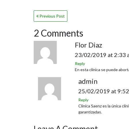
Navegación
Previous Post
de
2 Comments
entradas
Flor Diaz
23/02/2019 at 2:33 
Reply
En esta clínica se puede abort
admin
25/02/2019 at 9:5
Reply
Clinica Saenz es la única clí
garantizadas.
Leave A Comment