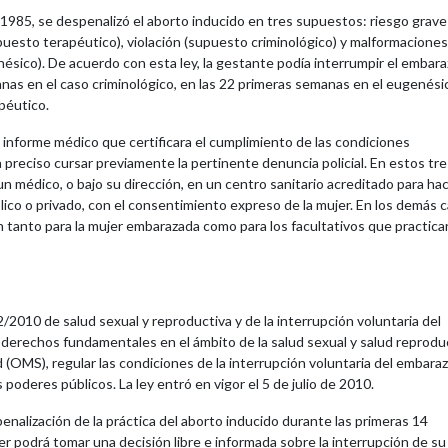
e 1985, se despenalizó el aborto inducido en tres supuestos: riesgo grave
upuesto terapéutico), violación (supuesto criminológico) y malformaciones
enésico). De acuerdo con esta ley, la gestante podía interrumpir el embar
nas en el caso criminológico, en las 22 primeras semanas en el eugenésic
péutico.
 informe médico que certificara el cumplimiento de las condiciones
ra preciso cursar previamente la pertinente denuncia policial. En estos tre
un médico, o bajo su dirección, en un centro sanitario acreditado para ha
lico o privado, con el consentimiento expreso de la mujer. En los demás 
n tanto para la mujer embarazada como para los facultativos que practica
/2010 de salud sexual y reproductiva y de la interrupción voluntaria del
 derechos fundamentales en el ámbito de la salud sexual y salud reprodu
 (OMS), regular las condiciones de la interrupción voluntaria del embaraz
poderes públicos. La ley entró en vigor el 5 de julio de 2010.
spenalización de la práctica del aborto inducido durante las primeras 14
r podrá tomar una decisión libre e informada sobre la interrupción de su