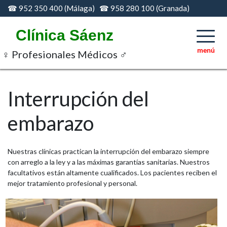
Skip
☎ 952 350 400 (Málaga) ☎ 958 280 100 (Granada)
to
content
Clínica Sáenz
♀ Profesionales Médicos ♂
Interrupción del
embarazo
Nuestras clínicas practican la interrupción del embarazo siempre
con arreglo a la ley y a las máximas garantías sanitarias. Nuestros
facultativos están altamente cualificados. Los pacientes reciben el
mejor tratamiento profesional y personal.